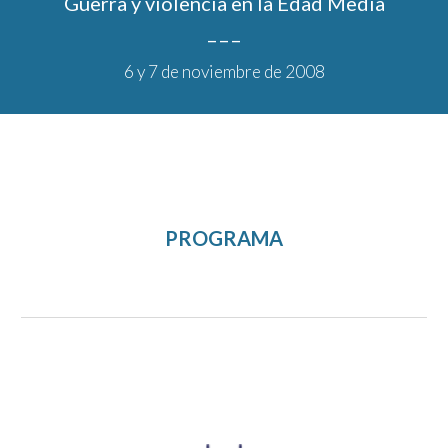
Guerra y violencia en la Edad Media
_ _ _
6
 y 
7
 de noviembre de 200
8
PROGRAMA