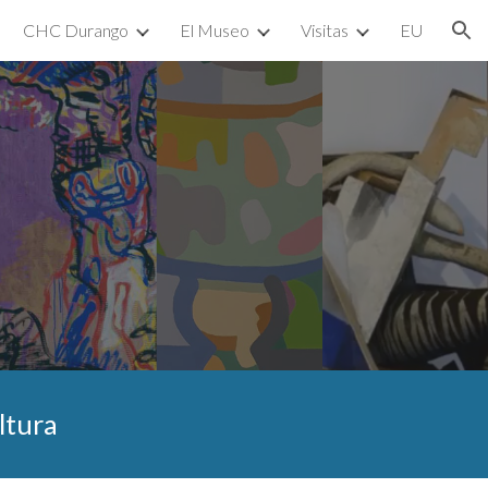
CHC Durango
El Museo
Visitas
EU
ion
ltura