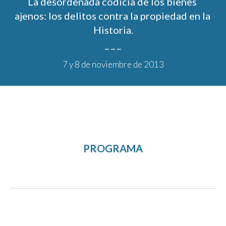
La desordenada codicia de los bienes 
ajenos: los delitos contra la propiedad en la 
Historia.
_ _ _
7
 y 
8
 de noviembre de 201
3
PROGRAMA