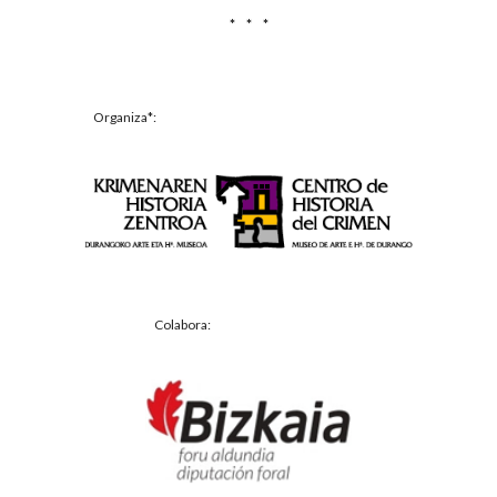
*     *     *
Organiza*:
Colabora: