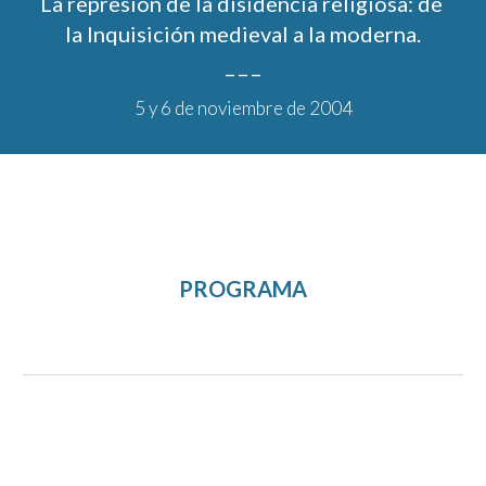
La represión de la disidencia religiosa: de 
la Inquisición medieval a la moderna.
_ _ _
5
 y 
6
 de noviembre de 200
4
PROGRAMA