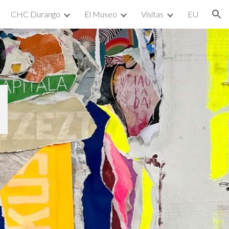
CHC Durango
El Museo
Visitas
EU
ion