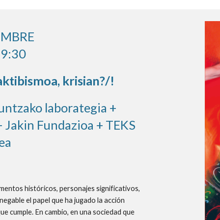
EMBRE
19:30
aktibismoa, krisian?/!
untzako laborategia +
+ Jakin Fundazioa + TEKS
tea
ntos históricos, personajes significativos,
nnegable el papel que ha jugado la acción
o que cumple. En cambio, en una sociedad que