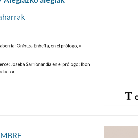
aharrak
laberria: Onintza Enbeita, en el prólogo, y
ierce: Joseba Sarrionandia en el prólogo; Ibon
aductor.
IEMBRE