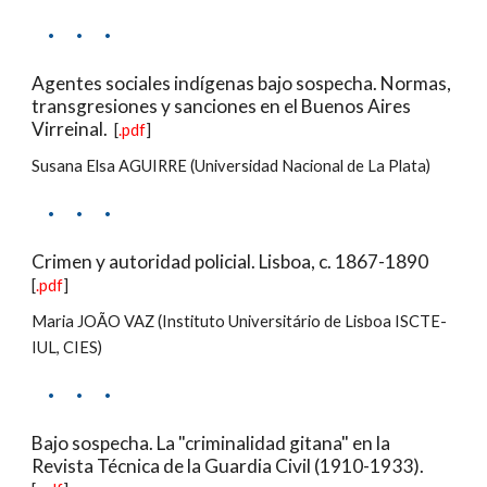
·     ·     ·
Agentes sociales indígenas bajo sospecha. Normas, 
transgresiones y sanciones en el Buenos Aires 
Virreinal.
  [
.pdf
]
Susana Elsa AGUIRRE (Universidad Nacional de La Plata)
·     ·     ·
Crimen y autoridad policial. Lisboa, c. 1867-1890
[
.pdf
]
Maria JOÃO VAZ (Instituto Universitário de Lisboa ISCTE-
IUL, CIES)
·     ·     ·
Bajo sospecha. La "criminalidad gitana" en la 
Revista Técnica de la Guardia Civil (1910-1933).