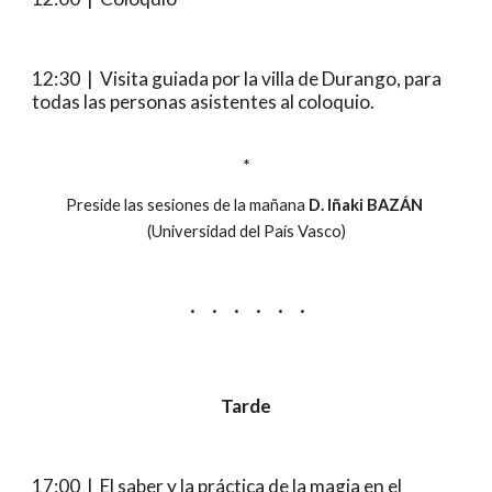
12:30  |  Visita guiada por la villa de Durango, para 
todas las personas asistentes al coloquio.
*
Preside las sesiones de la mañana 
D. Iñaki BAZÁN
(Universidad del País Vasco)
·     ·     ·     ·     ·     ·
Tarde
17:00  |  El saber y la práctica de la magia en el 