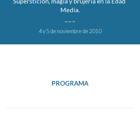
Superstición, magia y brujería en la Edad 
Media.
_ _ _
4
 y 
5
 de noviembre de 201
0
PROGRAMA