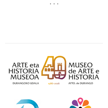
*     *     *