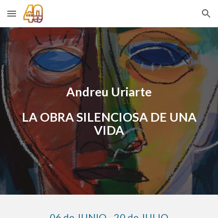
Skip to main content
Skip to navigation
Andreu Uriarte
LA OBRA SILENCIOSA DE UNA
VIDA
0
6
de
JUNIO
-
20
de JU
L
IO