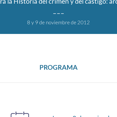
ra la Historia del crimen y del castigo: 
_ _ _
8
 y 
9
 de noviembre de 201
2
PROGRAMA