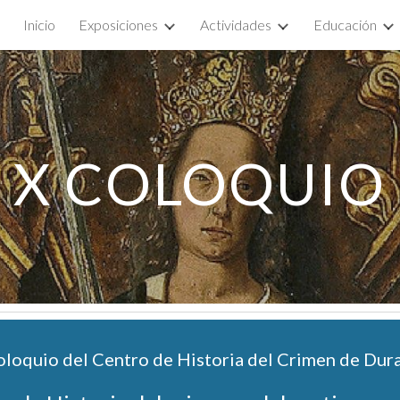
Inicio
Exposiciones
Actividades
Educación
ip to main content
Skip to navigat
X
 COLOQUIO
oloquio del Centro de Historia del Crimen de Dur