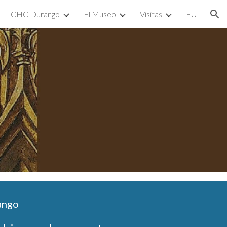
CHC Durango
El Museo
Visitas
EU
ion
ango