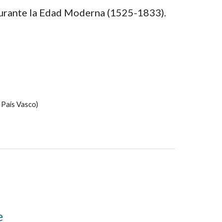
a durante la Edad Moderna (1525-1833).
l País Vasco)
e