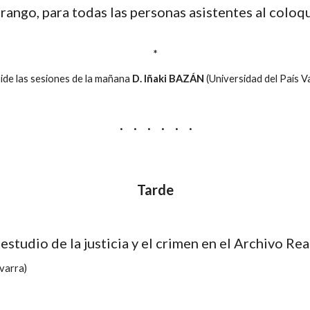
urango, para todas las personas asistentes al coloqu
*
ide las sesiones de la mañana 
D. Iñaki BAZÁN
 (Universidad del País V
·     ·     ·     ·     ·     ·
Tarde
estudio de la justicia y el crimen en el Archivo Re
varra)