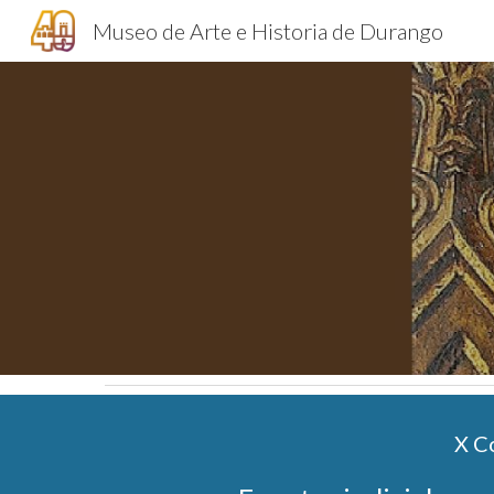
Museo de Arte e Historia de Durango
Sk
X C