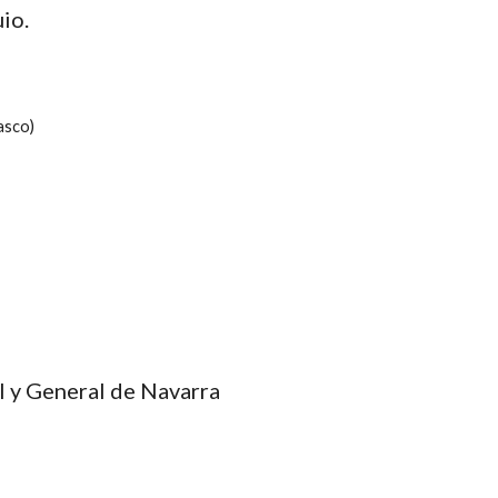
io.
asco)
al y General de Navarra