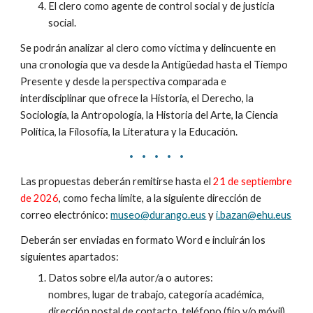
El clero como agente de control social y de justicia
social.
Se podrán analizar al clero como víctima y delincuente en
una cronología que va desde la Antigüedad hasta el Tiempo
Presente y desde la perspectiva comparada e
interdisciplinar que ofrece la Historia, el Derecho, la
Sociología, la Antropología, la Historia del Arte, la Ciencia
Política, la Filosofía, la Literatura y la Educación.
· · · · ·
Las propuestas deberán remitirse hasta el
2
1
de septiembre
de 202
6
, como fecha límite, a la siguiente dirección de
correo electrónico:
museo@durango.eus
y
i.bazan@ehu.eus
Deberán ser enviadas en formato Word e incluirán los
siguientes apartados:
Datos sobre el/la autor/a o autores:
nombres, lugar de trabajo, categoría académica,
dirección postal de contacto, teléfono (fijo y/o móvil)