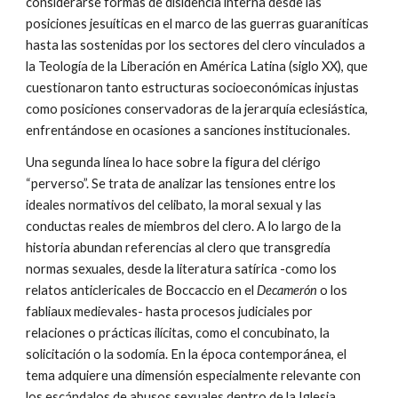
considerarse formas de disidencia interna desde las
posiciones jesuíticas en el marco de las guerras guaraníticas
hasta las sostenidas por los sectores del clero vinculados a
la Teología de la Liberación en América Latina (siglo XX), que
cuestionaron tanto estructuras socioeconómicas injustas
como posiciones conservadoras de la jerarquía eclesiástica,
enfrentándose en ocasiones a sanciones institucionales.
Una segunda línea lo hace sobre la figura del clérigo
“perverso”. Se trata de analizar las tensiones entre los
ideales normativos del celibato, la moral sexual y las
conductas reales de miembros del clero. A lo largo de la
historia abundan referencias al clero que transgredía
normas sexuales, desde la literatura satírica -como los
relatos anticlericales de Boccaccio en el
Decamerón
o los
fabliaux medievales- hasta procesos judiciales por
relaciones o prácticas ilícitas, como el concubinato, la
solicitación o la sodomía. En la época contemporánea, el
tema adquiere una dimensión especialmente relevante con
los escándalos de abusos sexuales dentro de la Iglesia